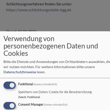
Schlichtungsverfahren finden Sie unter:
https://www.schlichtungsstelle-bgg.de
Stand: 15.01.2026
Verwendung von
personenbezogenen Daten und
Cookies
Wochenspruch
Bitte die Dienste und Anwendungen von Drittanbietern auswählen, di
wir nutzen möchten.
Für weitere Informationen bitte unsere
Nächste Veranstaltungen
Datenschutzhinweise
lesen.
Funktional
(immer erforderlich)
Speichern von Daten: Cookie für die Benutzersitzung
Zweck
:
Funktional
Consent Manager
(immer erforderlich)