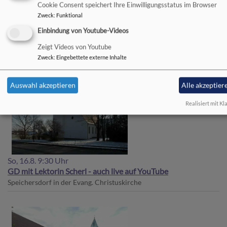
Cookie Consent speichert Ihre Einwilligungsstatus im Browser
Zweck
:
Funktional
So, 9.8. 9:30 Uhr
Einbindung von Youtube-Videos
GD mit Lektor Steininger - auch live auf YouTube
Speichersdorf
in der Evang. Christuskirche
Zeigt Videos von Youtube
Zweck
:
Eingebettete externe Inhalte
Auswahl akzeptieren
Alle akzeptier
Realisiert mit Kl
So, 16.8. 9:30 Uhr
GD mit Lektorin Scherl - auch live auf YouTube
Speichersdorf
in der Evang. Christuskirche